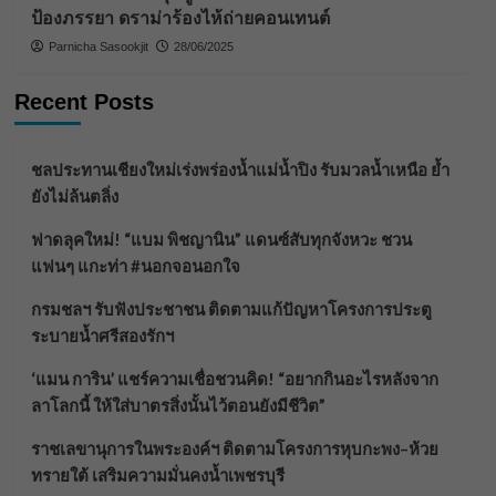
ป้องภรรยา ดราม่าร้องไห้ถ่ายคอนเทนต์
Parnicha Sasookjit
28/06/2025
Recent Posts
ชลประทานเชียงใหม่เร่งพร่องน้ำแม่น้ำปิง รับมวลน้ำเหนือ ย้ำ
ยังไม่ล้นตลิ่ง
ฟาดลุคใหม่! “แบม พิชญานิน” แดนซ์สับทุกจังหวะ ชวน
แฟนๆ แกะท่า #นอกจอนอกใจ
กรมชลฯ รับฟังประชาชน ติดตามแก้ปัญหาโครงการประตู
ระบายน้ำศรีสองรักฯ
‘แมน การิน’ แชร์ความเชื่อชวนคิด! “อยากกินอะไรหลังจาก
ลาโลกนี้ ให้ใส่บาตรสิ่งนั้นไว้ตอนยังมีชีวิต”
ราชเลขานุการในพระองค์ฯ ติดตามโครงการหุบกะพง–ห้วย
ทรายใต้ เสริมความมั่นคงน้ำเพชรบุรี