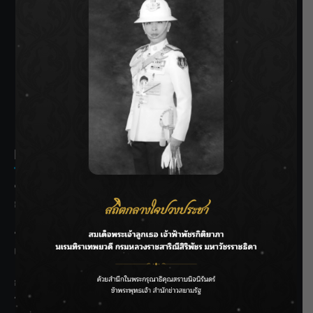
SIAMRATH VARIETY
THE BEST ENTERTAINMENT
Recent Posts
ชลประทานเชียงใหม่เร่งพร่องน้ำแม่น้ำปิง รับมวลน้ำเหนือ ย้ำ
ยังไม่ล้นตลิ่ง
ฟาดลุคใหม่! “แบม พิชญานิน” แดนซ์สับทุกจังหวะ ชวนแฟนๆ
แกะท่า #นอกจอนอกใจ
กรมชลฯ รับฟังประชาชน ติดตามแก้ปัญหาโครงการประตู
ระบายน้ำศรีสองรักฯ