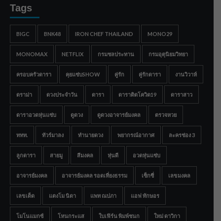
Tags
BIGC
BNK48
IRON CHEF THAILAND
MONO29
MONOMAX
NETFLIX
กรมชลประทาน
กรมอุตุนิยมวิทยา
ครอบครัวดารา
คุยแซ่บSHOW
คู่รัก
คู่รักดารา
งานวิวาห์
ดราม่า
ดวงประจำวัน
ดารา
ดาราติดโควิด19
ดาราสาว
ดาราอวดหุ่นแซ่บ
ดูดวง
ดูดวงอาจารย์มงคล
ตรวจหวย
ททท.
ทัวร์มาลง
ทำนายดวง
พยากรณ์อากาศ
ละครช่อง 3
ลูกดารา
สายมู
สีมงคล
หุ่นดี
อวดหุ่นแซ่บ
อาจารย์มงคล
อาจารย์มงคล รอดเที่ยงธรรม
เซ็กซี่
เลขมงคล
เลขเด็ด
แตงโม นิดา
แพท ณปภา
แอฟ ทักษอร
โมโนแมกซ์
โหนกระแส
ใบเฟิร์น พิมพ์ชนก
ใหม่ ดาวิกา