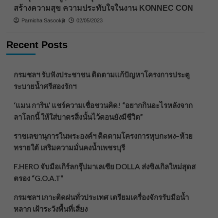
สร้างความสุข ความประทับใจในงาน KONNEC CON
Parnicha Sasookjit
02/05/2023
Recent Posts
กรมชลฯ รับฟังประชาชน ติดตามแก้ปัญหาโครงการประตู
ระบายน้ำศรีสองรักฯ
‘แมน การิน’ แชร์ความเชื่อชวนคิด! “อยากกินอะไรหลังจาก
ลาโลกนี้ ให้ใส่บาตรสิ่งนั้นไว้ตอนยังมีชีวิต”
ราชเลขานุการในพระองค์ฯ ติดตามโครงการหุบกะพง–ห้วย
ทรายใต้ เสริมความมั่นคงน้ำเพชรบุรี
F.HERO จับมือเกิร์ลกรุ๊ปมาเลเซีย DOLLA ส่งซิงเกิลใหม่สุดส
ตรอง “G.O.A.T”
กรมชลฯ เกาะติดฝนทั่วประเทศ เตรียมเครื่องจักรรับมือน้ำ
หลาก เฝ้าระวังพื้นที่เสี่ยง