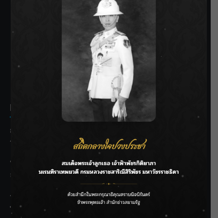
SIAMRATH VARIETY
THE BEST ENTERTAINMENT
Recent Posts
กรมชลฯ รับฟังประชาชน ติดตามแก้ปัญหาโครงการประตู
ระบายน้ำศรีสองรักฯ
‘แมน การิน’ แชร์ความเชื่อชวนคิด! “อยากกินอะไรหลังจาก
ลาโลกนี้ ให้ใส่บาตรสิ่งนั้นไว้ตอนยังมีชีวิต”
ราชเลขานุการในพระองค์ฯ ติดตามโครงการหุบกะพง–ห้วย
ทรายใต้ เสริมความมั่นคงน้ำเพชรบุรี