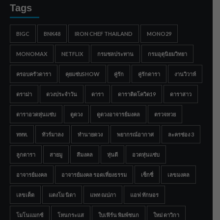
Tags
BIGC
BNK48
IRON CHEF THAILAND
MONO29
MONOMAX
NETFLIX
กรมชลประทาน
กรมอุตุนิยมวิทยา
ครอบครัวดารา
คุยแซ่บSHOW
คู่รัก
คู่รักดารา
งานวิวาห์
ดราม่า
ดวงประจำวัน
ดารา
ดาราติดโควิด19
ดาราสาว
ดาราอวดหุ่นแซ่บ
ดูดวง
ดูดวงอาจารย์มงคล
ตรวจหวย
ททท.
ทัวร์มาลง
ทำนายดวง
พยากรณ์อากาศ
ละครช่อง 3
ลูกดารา
สายมู
สีมงคล
หุ่นดี
อวดหุ่นแซ่บ
อาจารย์มงคล
อาจารย์มงคล รอดเที่ยงธรรม
เซ็กซี่
เลขมงคล
เลขเด็ด
แตงโม นิดา
แพท ณปภา
แอฟ ทักษอร
โมโนแมกซ์
โหนกระแส
ใบเฟิร์น พิมพ์ชนก
ใหม่ ดาวิกา