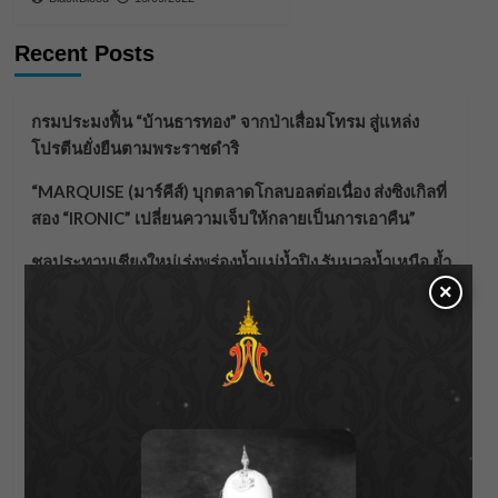
Recent Posts
กรมประมงฟื้น “บ้านธารทอง” จากป่าเสื่อมโทรม สู่แหล่ง
โปรตีนยั่งยืนตามพระราชดำริ
“MARQUISE (มาร์คีส์) บุกตลาดโกลบอลต่อเนื่อง ส่งซิงเกิลที่
สอง “IRONIC” เปลี่ยนความเจ็บให้กลายเป็นการเอาคืน”
ชลประทานเชียงใหม่เร่งพร่องน้ำแม่น้ำปิง รับมวลน้ำเหนือ ย้ำ
ยังไม่ล้นตลิ่ง
×
ฟาดลุคใหม่! “แบม พิชญานิน” แดนซ์สับทุกจังหวะ ชวน
แฟนๆ แกะท่า #นอกจอนอกใจ
กรมชลฯ รับฟังประชาชน ติดตามแก้ปัญหาโครงการประตู
ระบายน้ำศรีสองรักฯ
‘แมน การิน’ แชร์ความเชื่อชวนคิด! “อยากกินอะไรหลังจาก