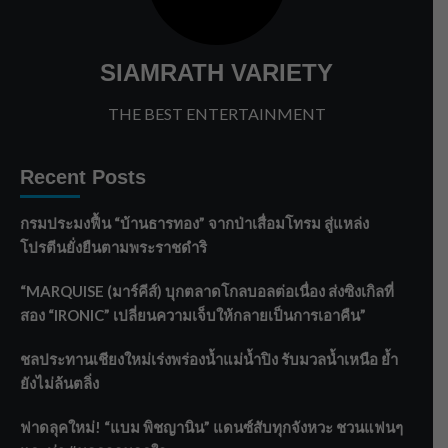
SIAMRATH VARIETY
THE BEST ENTERTAINMENT
Recent Posts
กรมประมงฟื้น “บ้านธารทอง” จากป่าเสื่อมโทรม สู่แหล่ง
โปรตีนยั่งยืนตามพระราชดำริ
“MARQUISE (มาร์คีส์) บุกตลาดโกลบอลต่อเนื่อง ส่งซิงเกิลที่
สอง “IRONIC” เปลี่ยนความเจ็บให้กลายเป็นการเอาคืน”
ชลประทานเชียงใหม่เร่งพร่องน้ำแม่น้ำปิง รับมวลน้ำเหนือ ย้ำ
ยังไม่ล้นตลิ่ง
ฟาดลุคใหม่! “แบม พิชญานิน” แดนซ์สับทุกจังหวะ ชวนแฟนๆ