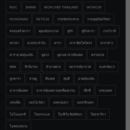
BIGC
BNK48
IRON CHEF THAILAND
MONO29
MONOMAX
NETFLIX
กรมชลประทาน
กรมอุตุนิยมวิทยา
ครอบครัวดารา
คุยแซ่บSHOW
คู่รัก
คู่รักดารา
งานวิวาห์
ดราม่า
ดวงประจำวัน
ดารา
ดาราติดโควิด19
ดาราสาว
ดาราอวดหุ่นแซ่บ
ดูดวง
ดูดวงอาจารย์มงคล
ตรวจหวย
ททท.
ทัวร์มาลง
ทำนายดวง
พยากรณ์อากาศ
ละครช่อง 3
ลูกดารา
สายมู
สีมงคล
หุ่นดี
อวดหุ่นแซ่บ
อาจารย์มงคล
อาจารย์มงคล รอดเที่ยงธรรม
เซ็กซี่
เลขมงคล
เลขเด็ด
แตงโม นิดา
แพท ณปภา
แอฟ ทักษอร
โมโนแมกซ์
โหนกระแส
ใบเฟิร์น พิมพ์ชนก
ใหม่ ดาวิกา
ไอคอนสยาม