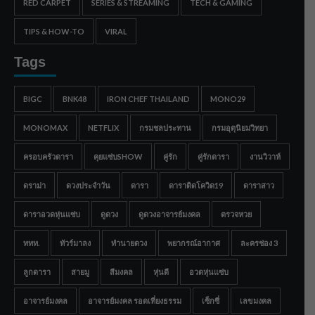
RED CARPET
SERIES & STREAMING
TECH & GAMING
TIPS & HOW-TO
VIRAL
Tags
BIGC
BNK48
IRON CHEF THAILAND
MONO29
MONOMAX
NETFLIX
กรมชลประทาน
กรมอุตุนิยมวิทยา
ครอบครัวดารา
คุยแซ่บSHOW
คู่รัก
คู่รักดารา
งานวิวาห์
ดราม่า
ดวงประจำวัน
ดารา
ดาราติดโควิด19
ดาราสาว
ดาราอวดหุ่นแซ่บ
ดูดวง
ดูดวงอาจารย์มงคล
ตรวจหวย
ททท.
ทัวร์มาลง
ทำนายดวง
พยากรณ์อากาศ
ละครช่อง 3
ลูกดารา
สายมู
สีมงคล
หุ่นดี
อวดหุ่นแซ่บ
อาจารย์มงคล
อาจารย์มงคล รอดเที่ยงธรรม
เซ็กซี่
เลขมงคล