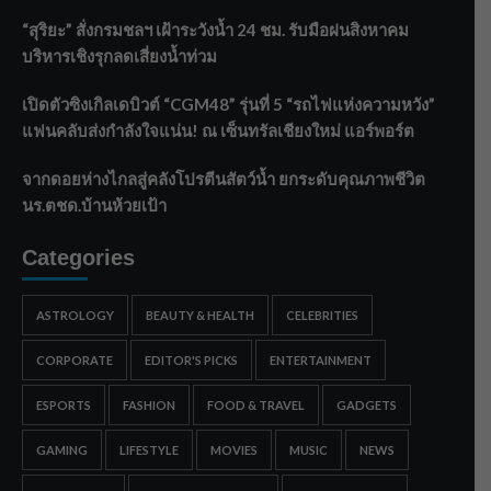
“สุริยะ” สั่งกรมชลฯ เฝ้าระวังน้ำ 24 ชม. รับมือฝนสิงหาคม
บริหารเชิงรุกลดเสี่ยงน้ำท่วม
เปิดตัวซิงเกิลเดบิวต์ “CGM48” รุ่นที่ 5 “รถไฟแห่งความหวัง”
แฟนคลับส่งกำลังใจแน่น! ณ เซ็นทรัลเชียงใหม่ แอร์พอร์ต
จากดอยห่างไกลสู่คลังโปรตีนสัตว์น้ำ ยกระดับคุณภาพชีวิต
นร.ตชด.บ้านห้วยเป้า
Categories
ASTROLOGY
BEAUTY & HEALTH
CELEBRITIES
CORPORATE
EDITOR'S PICKS
ENTERTAINMENT
ESPORTS
FASHION
FOOD & TRAVEL
GADGETS
GAMING
LIFESTYLE
MOVIES
MUSIC
NEWS