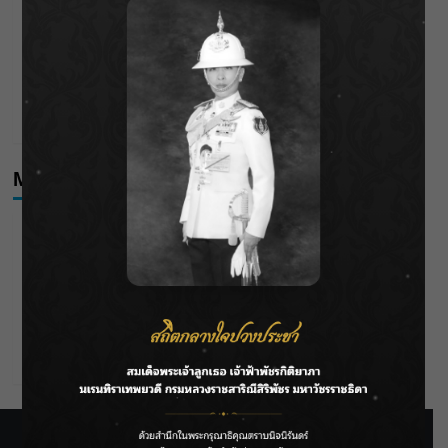
จากดอยห่างไกลสู่คลังโปรตีนสัตว์น้ำ ยกระดับคุณภาพชีวิต
นร.ตชด.บ้านห้วยเป้า
อลังการกลางเมืองดอกบัว! “เพชร – แอ้ม – แบม” ร่วมขบวน
แห่เทียนพรรษาอุบลฯ ครั้งแรก สืบสานประเพณีกว่า 120 ปี
Meta
Log in
Entries feed
Comments feed
WordPress.org