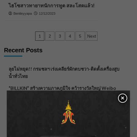
ไฮโซสาวทายาทนักการทูต สละโสดแล้ว!
Bentleyyapa
12/12/2023
Posts
1
2
3
4
5
Next
pagination
Recent Posts
ลุยไม่หยุด!! กรมชลฯ เร่งเคลียร์ผักตบชวา-ติดตั้งเครื่องสูบ
น้ำทั่วไทย
“BILLKIN” สร้างความภาคภูมิใจ คว้ารางวัลใหญ่ Weibo
Malaysia พร้อมโชว์สุดประทับใจ
×
“สุริยะ” สั่งกรมชลฯ เฝ้าระวังน้ำ 24 ชม. รับมือฝนสิงหาคม
บริหารเชิงรุกลดเสี่ยงน้ำท่วม
เปิดตัวซิงเกิลเดบิวต์ “CGM48” รุ่นที่ 5 “รถไฟแห่งความหวัง”
แฟนคลับส่งกำลังใจแน่น! ณ เซ็นทรัลเชียงใหม่ แอร์พอร์ต