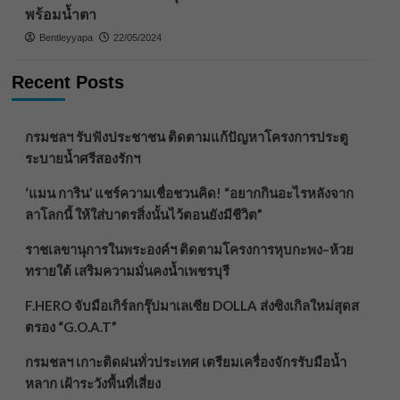
พร้อมน้ำตา
Bentleyyapa
22/05/2024
Recent Posts
กรมชลฯ รับฟังประชาชน ติดตามแก้ปัญหาโครงการประตู
ระบายน้ำศรีสองรักฯ
‘แมน การิน’ แชร์ความเชื่อชวนคิด! “อยากกินอะไรหลังจาก
ลาโลกนี้ ให้ใส่บาตรสิ่งนั้นไว้ตอนยังมีชีวิต”
ราชเลขานุการในพระองค์ฯ ติดตามโครงการหุบกะพง–ห้วย
ทรายใต้ เสริมความมั่นคงน้ำเพชรบุรี
F.HERO จับมือเกิร์ลกรุ๊ปมาเลเซีย DOLLA ส่งซิงเกิลใหม่สุดส
ตรอง “G.O.A.T”
กรมชลฯ เกาะติดฝนทั่วประเทศ เตรียมเครื่องจักรรับมือน้ำ
หลาก เฝ้าระวังพื้นที่เสี่ยง