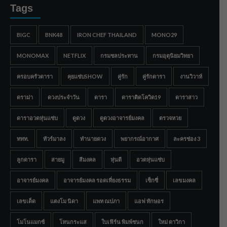
Tags
BIGC
BNK48
IRON CHEF THAILAND
MONO29
MONOMAX
NETFLIX
กรมชลประทาน
กรมอุตุนิยมวิทยา
ครอบครัวดารา
คุยแซ่บSHOW
คู่รัก
คู่รักดารา
งานวิวาห์
ดราม่า
ดวงประจำวัน
ดารา
ดาราติดโควิด19
ดาราสาว
ดาราอวดหุ่นแซ่บ
ดูดวง
ดูดวงอาจารย์มงคล
ตรวจหวย
ททท.
ทัวร์มาลง
ทำนายดวง
พยากรณ์อากาศ
ละครช่อง 3
ลูกดารา
สายมู
สีมงคล
หุ่นดี
อวดหุ่นแซ่บ
อาจารย์มงคล
อาจารย์มงคล รอดเที่ยงธรรม
เซ็กซี่
เลขมงคล
เลขเด็ด
แตงโม นิดา
แพท ณปภา
แอฟ ทักษอร
โมโนแมกซ์
โหนกระแส
ใบเฟิร์น พิมพ์ชนก
ใหม่ ดาวิกา