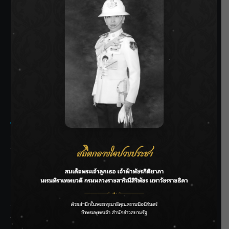
SIAMRATH VARIETY
THE BEST ENTERTAINMENT
Recent Posts
กรมชลฯ รับฟังประชาชน ติดตามแก้ปัญหาโครงการประตู
ระบายน้ำศรีสองรักฯ
‘แมน การิน’ แชร์ความเชื่อชวนคิด! “อยากกินอะไรหลังจาก
ลาโลกนี้ ให้ใส่บาตรสิ่งนั้นไว้ตอนยังมีชีวิต”
ราชเลขานุการในพระองค์ฯ ติดตามโครงการหุบกะพง–ห้วย
ทรายใต้ เสริมความมั่นคงน้ำเพชรบุรี