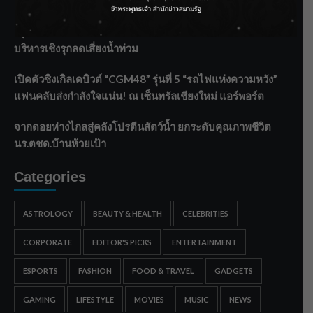
Malaysia พร้อมโชว์สุดประทับใจ
“สุริยะ” สั่งกรมชลฯ เฝ้าระวังน้ำ 24 ชม. รับมือฝนสิงหาคม
บริหารเชิงรุกลดเสี่ยงน้ำท่วม
เปิดตัวซิงเกิลเดบิวต์ “CGM48” รุ่นที่ 5 “รถไฟแห่งความหวัง”
แฟนคลับส่งกำลังใจแน่น! ณ เซ็นทรัลเชียงใหม่ แอร์พอร์ต
จากดอยห่างไกลสู่คลังโปรตีนสัตว์น้ำ ยกระดับคุณภาพชีวิต
นร.ตชด.บ้านห้วยเป้า
Categories
ASTROLOGY
BEAUTY & HEALTH
CELEBRITIES
CORPORATE
EDITOR'S PICKS
ENTERTAINMENT
ESPORTS
FASHION
FOOD & TRAVEL
GADGETS
GAMING
LIFESTYLE
MOVIES
MUSIC
NEWS