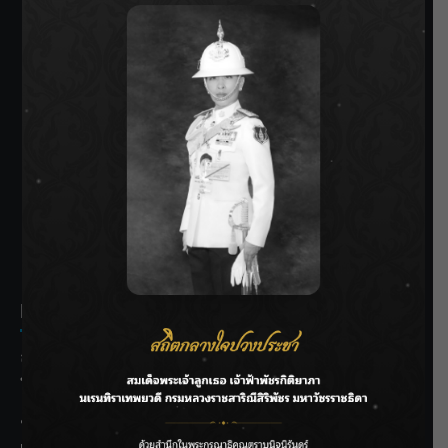
SIAMRATH VARIETY
THE BEST ENTERTAINMENT
Recent Posts
ลุยไม่หยุด!! กรมชลฯ เร่งเคลียร์ผักตบชวา-ติดตั้งเครื่องสูบน้ำ
ทั่วไทย
“BILLKIN” สร้างความภาคภูมิใจ คว้ารางวัลใหญ่ Weibo