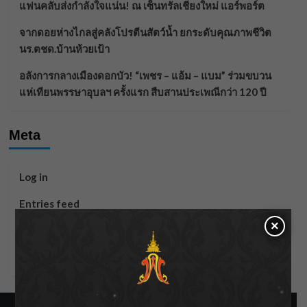
แฟนคลับส่งกำลังใจแน่น! ณ เซ็นทรัลเชียงใหม่ แอร์พอร์ต
จากดอยห่างไกลสู่คลังโปรตีนสัตว์น้ำ ยกระดับคุณภาพชีวิต
นร.ตชด.บ้านห้วยเป้า
อลังการกลางเมืองดอกบัว! “เพชร – แอ้ม – แบม” ร่วมขบวน
แห่เทียนพรรษาอุบลฯ ครั้งแรก สืบสานประเพณีกว่า 120 ปี
Meta
Log in
Entries feed
×
Comments feed
WordPress.org