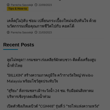
Parnicha Sasookjit
22/09/2023
Tips & How-to
เคล็ด(ไม่)ลับ ซ่อม เปลี่ยนกระเบื้องใหม่ฉบับทันใจ ด้วย
นวัตกรรมเพื่อคุณภาพชีวิตไปกับ คอตโต้
Parnicha Sasookjit
21/03/2023
Recent Posts
ลุยไม่หยุด!! กรมชลฯ เร่งเคลียร์ผักตบชวา-ติดตั้งเครื่องสูบ
น้ำทั่วไทย
“BILLKIN” สร้างความภาคภูมิใจ คว้ารางวัลใหญ่ Weibo
Malaysia พร้อมโชว์สุดประทับใจ
“สุริยะ” สั่งกรมชลฯ เฝ้าระวังน้ำ 24 ชม. รับมือฝนสิงหาคม
บริหารเชิงรุกลดเสี่ยงน้ำท่วม
เปิดตัวซิงเกิลเดบิวต์ “CGM48” รุ่นที่ 5 “รถไฟแห่งความหวัง”