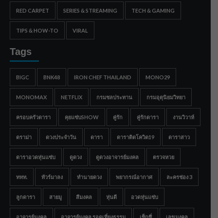
RED CARPET
SERIES & STREAMING
TECH & GAMING
TIPS & HOW-TO
VIRAL
Tags
BIGC
BNK48
IRON CHEF THAILAND
MONO29
MONOMAX
NETFLIX
กรมชลประทาน
กรมอุตุนิยมวิทยา
ครอบครัวดารา
คุยแซ่บSHOW
คู่รัก
คู่รักดารา
งานวิวาห์
ดราม่า
ดวงประจำวัน
ดารา
ดาราติดโควิด19
ดาราสาว
ดาราอวดหุ่นแซ่บ
ดูดวง
ดูดวงอาจารย์มงคล
ตรวจหวย
ททท.
ทัวร์มาลง
ทำนายดวง
พยากรณ์อากาศ
ละครช่อง 3
ลูกดารา
สายมู
สีมงคล
หุ่นดี
อวดหุ่นแซ่บ
อาจารย์มงคล
อาจารย์มงคล รอดเที่ยงธรรม
เซ็กซี่
เลขมงคล