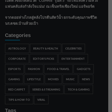
เปิดตัวซิงเกิลเดบิวต์ “CGM48” รุ่นที่ 5 “รถไฟแห่งความหวัง”
แฟนคลับส่งกำลังใจแน่น! ณ เซ็นทรัลเชียงใหม่ แอร์พอร์ต
จากดอยห่างไกลสู่คลังโปรตีนสัตว์น้ำ ยกระดับคุณภาพชีวิต
นร.ตชด.บ้านห้วยเป้า
Categories
ASTROLOGY
BEAUTY & HEALTH
CELEBRITIES
CORPORATE
EDITOR'S PICKS
ENTERTAINMENT
ESPORTS
FASHION
FOOD & TRAVEL
GADGETS
GAMING
LIFESTYLE
MOVIES
MUSIC
NEWS
RED CARPET
SERIES & STREAMING
TECH & GAMING
TIPS & HOW-TO
VIRAL
Tags