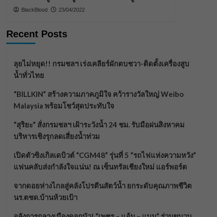
BlackBlood
23/04/2022
Recent Posts
ลุยไม่หยุด!! กรมชลฯ เร่งเคลียร์ผักตบชวา-ติดตั้งเครื่องสูบ
น้ำทั่วไทย
“BILLKIN” สร้างความภาคภูมิใจ คว้ารางวัลใหญ่ Weibo
Malaysia พร้อมโชว์สุดประทับใจ
“สุริยะ” สั่งกรมชลฯ เฝ้าระวังน้ำ 24 ชม. รับมือฝนสิงหาคม
บริหารเชิงรุกลดเสี่ยงน้ำท่วม
เปิดตัวซิงเกิลเดบิวต์ “CGM48” รุ่นที่ 5 “รถไฟแห่งความหวัง”
แฟนคลับส่งกำลังใจแน่น! ณ เซ็นทรัลเชียงใหม่ แอร์พอร์ต
จากดอยห่างไกลสู่คลังโปรตีนสัตว์น้ำ ยกระดับคุณภาพชีวิต
นร.ตชด.บ้านห้วยเป้า
อลังการกลางเมืองดอกบัว! “เพชร – แอ้ม – แบม” ร่วมขบวน