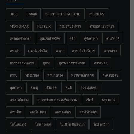
BIGC
BNK48
IRON CHEF THAILAND
MONO29
MONOMAX
NETFLIX
กรมชลประทาน
กรมอุตุนิยมวิทยา
ครอบครัวดารา
คุยแซ่บSHOW
คู่รัก
คู่รักดารา
งานวิวาห์
ดราม่า
ดวงประจำวัน
ดารา
ดาราติดโควิด19
ดาราสาว
ดาราอวดหุ่นแซ่บ
ดูดวง
ดูดวงอาจารย์มงคล
ตรวจหวย
ททท.
ทัวร์มาลง
ทำนายดวง
พยากรณ์อากาศ
ละครช่อง 3
ลูกดารา
สายมู
สีมงคล
หุ่นดี
อวดหุ่นแซ่บ
อาจารย์มงคล
อาจารย์มงคล รอดเที่ยงธรรม
เซ็กซี่
เลขมงคล
เลขเด็ด
แตงโม นิดา
แพท ณปภา
แอฟ ทักษอร
โมโนแมกซ์
โหนกระแส
ใบเฟิร์น พิมพ์ชนก
ใหม่ ดาวิกา