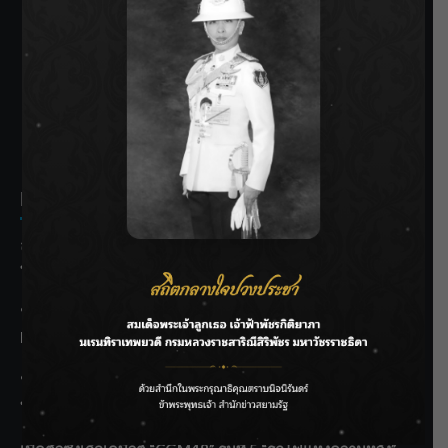
SIAMRATH VARIETY
THE BEST ENTERTAINMENT
Recent Posts
ลุยไม่หยุด!! กรมชลฯ เร่งเคลียร์ผักตบชวา-ติดตั้งเครื่องสูบน้ำ
ทั่วไทย
“BILLKIN” สร้างความภาคภูมิใจ คว้ารางวัลใหญ่ Weibo
Malaysia พร้อมโชว์สุดประทับใจ
“สุริยะ” สั่งกรมชลฯ เฝ้าระวังน้ำ 24 ชม. รับมือฝนสิงหาคม
บริหารเชิงรุกลดเสี่ยงน้ำท่วม