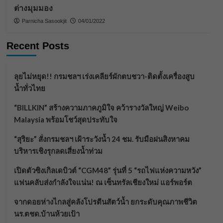
ต่างมุมมอง
Parnicha Sasookjit
04/01/2022
Recent Posts
ลุยไม่หยุด!! กรมชลฯ เร่งเคลียร์ผักตบชวา-ติดตั้งเครื่องสูบ
น้ำทั่วไทย
“BILLKIN” สร้างความภาคภูมิใจ คว้ารางวัลใหญ่ Weibo
Malaysia พร้อมโชว์สุดประทับใจ
“สุริยะ” สั่งกรมชลฯ เฝ้าระวังน้ำ 24 ชม. รับมือฝนสิงหาคม
บริหารเชิงรุกลดเสี่ยงน้ำท่วม
เปิดตัวซิงเกิลเดบิวต์ “CGM48” รุ่นที่ 5 “รถไฟแห่งความหวัง”
แฟนคลับส่งกำลังใจแน่น! ณ เซ็นทรัลเชียงใหม่ แอร์พอร์ต
จากดอยห่างไกลสู่คลังโปรตีนสัตว์น้ำ ยกระดับคุณภาพชีวิต
นร.ตชด.บ้านห้วยเป้า