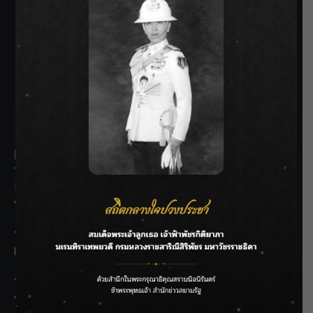
SIAMRATH VARIETY
THE BEST ENTERTAINMENT
Recent Posts
ลุยไม่หยุด!! กรมชลฯ เร่งเคลียร์ผักตบชวา-ติดตั้งเครื่องสูบน้ำ
ทั่วไทย
“BILLKIN” สร้างความภาคภูมิใจ คว้ารางวัลใหญ่ Weibo
Malaysia พร้อมโชว์สุดประทับใจ
“สุริยะ” สั่งกรมชลฯ เฝ้าระวังน้ำ 24 ชม. รับมือฝนสิงหาคม
บริหารเชิงรุกลดเสี่ยงน้ำท่วม