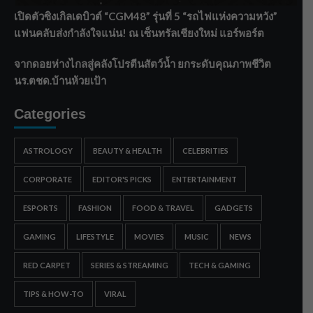
เปิดตัวซิงเกิลเดบิวต์ “CGM48” รุ่นที่ 5 “รถไฟแห่งความหวัง”
แฟนคลับส่งกำลังใจแน่น! ณ เซ็นทรัลเชียงใหม่ แอร์พอร์ต
จากดอยห่างไกลสู่คลังโปรตีนสัตว์น้ำ ยกระดับคุณภาพชีวิต
นร.ตชด.บ้านห้วยเป้า
Categories
ASTROLOGY
BEAUTY & HEALTH
CELEBRITIES
CORPORATE
EDITOR'S PICKS
ENTERTAINMENT
ESPORTS
FASHION
FOOD & TRAVEL
GADGETS
GAMING
LIFESTYLE
MOVIES
MUSIC
NEWS
RED CARPET
SERIES & STREAMING
TECH & GAMING
TIPS & HOW-TO
VIRAL