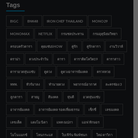
Tags
BIGC
BNK48
IRON CHEF THAILAND
MONO29
MONOMAX
NETFLIX
กรมชลประทาน
กรมอุตุนิยมวิทยา
ครอบครัวดารา
คุยแซ่บSHOW
คู่รัก
คู่รักดารา
งานวิวาห์
ดราม่า
ดวงประจำวัน
ดารา
ดาราติดโควิด19
ดาราสาว
ดาราอวดหุ่นแซ่บ
ดูดวง
ดูดวงอาจารย์มงคล
ตรวจหวย
ททท.
ทัวร์มาลง
ทำนายดวง
พยากรณ์อากาศ
ละครช่อง 3
ลูกดารา
สายมู
สีมงคล
หุ่นดี
อวดหุ่นแซ่บ
อาจารย์มงคล
อาจารย์มงคล รอดเที่ยงธรรม
เซ็กซี่
เลขมงคล
เลขเด็ด
แตงโม นิดา
แพท ณปภา
แอฟ ทักษอร
โมโนแมกซ์
โหนกระแส
ใบเฟิร์น พิมพ์ชนก
ใหม่ ดาวิกา