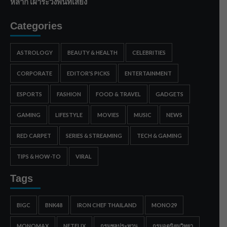
หลาก เฝ้าระวังพื้นที่เสี่ยง
Categories
ASTROLOGY
BEAUTY & HEALTH
CELEBRITIES
CORPORATE
EDITOR'S PICKS
ENTERTAINMENT
ESPORTS
FASHION
FOOD & TRAVEL
GADGETS
GAMING
LIFESTYLE
MOVIES
MUSIC
NEWS
RED CARPET
SERIES & STREAMING
TECH & GAMING
TIPS & HOW-TO
VIRAL
Tags
BIGC
BNK48
IRON CHEF THAILAND
MONO29
MONOMAX
NETFLIX
กรมชลประทาน
กรมอุตุนิยมวิทยา