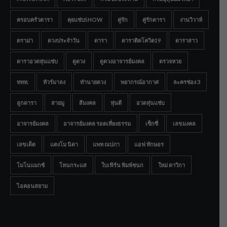
ครอบครัวดารา
คุยแซ่บSHOW
คู่รัก
คู่รักดารา
งานวิวาห์
ดราม่า
ดวงประจำวัน
ดารา
ดาราติดโควิด19
ดาราสาว
ดาราอวดหุ่นแซ่บ
ดูดวง
ดูดวงอาจารย์มงคล
ตรวจหวย
ททท.
ทัวร์มาลง
ทำนายดวง
พยากรณ์อากาศ
ละครช่อง 3
ลูกดารา
สายมู
สีมงคล
หุ่นดี
อวดหุ่นแซ่บ
อาจารย์มงคล
อาจารย์มงคล รอดเที่ยงธรรม
เซ็กซี่
เลขมงคล
เลขเด็ด
แตงโม นิดา
แพท ณปภา
แอฟ ทักษอร
โมโนแมกซ์
โหนกระแส
ใบเฟิร์น พิมพ์ชนก
ใหม่ ดาวิกา
ไอคอนสยาม