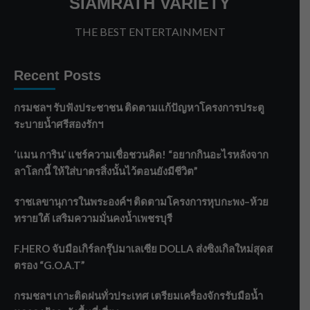
SIAMRATH VARIETY
THE BEST ENTERTAINMENT
Recent Posts
กรมชลฯ รับฟังประชาชน ติดตามแก้ปัญหาโครงการประตู
ระบายน้ำศรีสองรักฯ
‘แมน การิน’ แชร์ความเชื่อชวนคิด! “อยากกินอะไรหลังจาก
ลาโลกนี้ ให้ใส่บาตรสิ่งนั้นไว้ตอนยังมีชีวิต”
ราชเลขานุการในพระองค์ฯ ติดตามโครงการหุบกะพง–ห้วย
ทรายใต้ เสริมความมั่นคงน้ำเพชรบุรี
F.HERO จับมือเกิร์ลกรุ๊ปมาเลเซีย DOLLA ส่งซิงเกิลใหม่สุดส
ตรอง “G.O.A.T”
กรมชลฯ เกาะติดฝนทั่วประเทศ เตรียมเครื่องจักรรับมือน้ำ