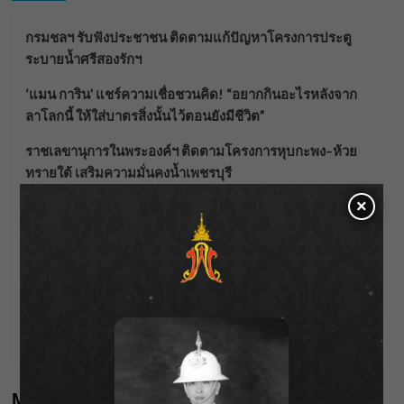
กรมชลฯ รับฟังประชาชน ติดตามแก้ปัญหาโครงการประตู
ระบายน้ำศรีสองรักฯ
‘แมน การิน’ แชร์ความเชื่อชวนคิด! “อยากกินอะไรหลังจาก
ลาโลกนี้ ให้ใส่บาตรสิ่งนั้นไว้ตอนยังมีชีวิต”
ราชเลขานุการในพระองค์ฯ ติดตามโครงการหุบกะพง–ห้วย
ทรายใต้ เสริมความมั่นคงน้ำเพชรบุรี
×
F.HERO จับมือเกิร์ลกรุ๊ปมาเลเซีย DOLLA ส่งซิงเกิลใหม่สุดส
ตรอง “G.O.A.T”
กรมชลฯ เกาะติดฝนทั่วประเทศ เตรียมเครื่องจักรรับมือน้ำ
หลาก เฝ้าระวังพื้นที่เสี่ยง
เดือดโค้งสุดท้าย! “ภณ ณวัสน์ – จีน่า ญีนา” ส่ง “ธาตรี” เรต
ติ้งพุ่ง พาคนดูแห่ลุ้นบทสรุป 10 สิงหาคมนี้ !
Meta