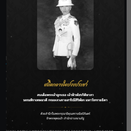
SIAMRATH VARIETY
THE BEST ENTERTAINMENT
Recent Posts
ชลประทานเชียงใหม่เร่งพร่องน้ำแม่น้ำปิง รับมวลน้ำเหนือ ย้ำ
ยังไม่ล้นตลิ่ง
ฟาดลุคใหม่! “แบม พิชญานิน” แดนซ์สับทุกจังหวะ ชวนแฟนๆ
แกะท่า #นอกจอนอกใจ
กรมชลฯ รับฟังประชาชน ติดตามแก้ปัญหาโครงการประตู
ระบายน้ำศรีสองรักฯ