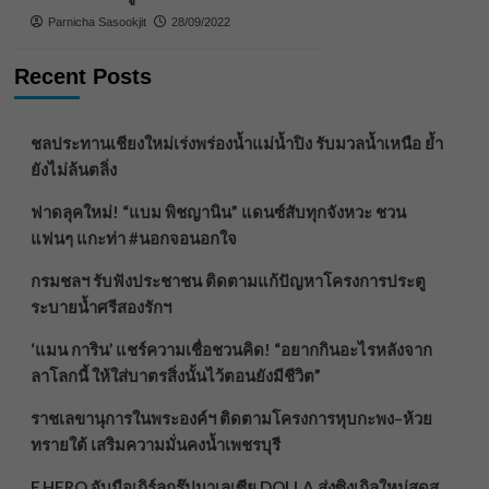
Parnicha Sasookjit
28/09/2022
Recent Posts
ชลประทานเชียงใหม่เร่งพร่องน้ำแม่น้ำปิง รับมวลน้ำเหนือ ย้ำ
ยังไม่ล้นตลิ่ง
ฟาดลุคใหม่! “แบม พิชญานิน” แดนซ์สับทุกจังหวะ ชวน
แฟนๆ แกะท่า #นอกจอนอกใจ
กรมชลฯ รับฟังประชาชน ติดตามแก้ปัญหาโครงการประตู
ระบายน้ำศรีสองรักฯ
‘แมน การิน’ แชร์ความเชื่อชวนคิด! “อยากกินอะไรหลังจาก
ลาโลกนี้ ให้ใส่บาตรสิ่งนั้นไว้ตอนยังมีชีวิต”
ราชเลขานุการในพระองค์ฯ ติดตามโครงการหุบกะพง–ห้วย
ทรายใต้ เสริมความมั่นคงน้ำเพชรบุรี
F.HERO จับมือเกิร์ลกรุ๊ปมาเลเซีย DOLLA ส่งซิงเกิลใหม่สุดส