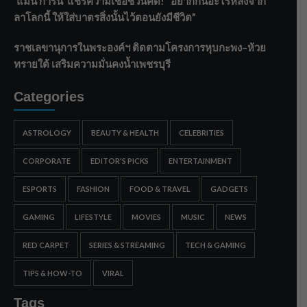
‘แมน การิน’ แชร์ความเชื่อชวนคิด! “อยากกินอะไรหลังจาก
ลาโลกนี้ ให้ใส่บาตรสิ่งนั้นไว้ตอนยังมีชีวิต”
ราชเลขานุการในพระองค์ฯ ติดตามโครงการหุบกะพง–ห้วย
ทรายใต้ เสริมความมั่นคงน้ำเพชรบุรี
Categories
ASTROLOGY
BEAUTY & HEALTH
CELEBRITIES
CORPORATE
EDITOR'S PICKS
ENTERTAINMENT
ESPORTS
FASHION
FOOD & TRAVEL
GADGETS
GAMING
LIFESTYLE
MOVIES
MUSIC
NEWS
RED CARPET
SERIES & STREAMING
TECH & GAMING
TIPS & HOW-TO
VIRAL
Tags