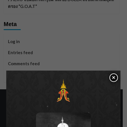
ตรอง “G.O.A.T”
Meta
Log in
Entries feed
Comments feed
WordPress.org
×