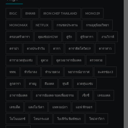
BIGC
BNK48
IRON CHEF THAILAND
MONO29
MONOMAX
NETFLIX
กรมชลประทาน
กรมอุตุนิยมวิทยา
ครอบครัวดารา
คุยแซ่บSHOW
คู่รัก
คู่รักดารา
งานวิวาห์
ดราม่า
ดวงประจำวัน
ดารา
ดาราติดโควิด19
ดาราสาว
ดาราอวดหุ่นแซ่บ
ดูดวง
ดูดวงอาจารย์มงคล
ตรวจหวย
ททท.
ทัวร์มาลง
ทำนายดวง
พยากรณ์อากาศ
ละครช่อง 3
ลูกดารา
สายมู
สีมงคล
หุ่นดี
อวดหุ่นแซ่บ
อาจารย์มงคล
อาจารย์มงคล รอดเที่ยงธรรม
เซ็กซี่
เลขมงคล
เลขเด็ด
แตงโม นิดา
แพท ณปภา
แอฟ ทักษอร
โมโนแมกซ์
โหนกระแส
ใบเฟิร์น พิมพ์ชนก
ใหม่ ดาวิกา