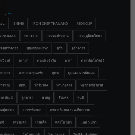
gs
IGC
BNK48
IRON CHEF THAILAND
MONO29
ONOMAX
NETFLIX
กรมชลประทาน
กรมอุตุนิยมวิทยา
รอบครัวดารา
คุยแซ่บSHOW
คู่รัก
คู่รักดารา
นวิวาห์
ดราม่า
ดวงประจำวัน
ดารา
ดาราติดโควิด19
าราสาว
ดาราอวดหุ่นแซ่บ
ดูดวง
ดูดวงอาจารย์มงคล
รวจหวย
ททท.
ทัวร์มาลง
ทำนายดวง
พยากรณ์อากาศ
ครช่อง 3
ลูกดารา
สายมู
สีมงคล
หุ่นดี
ดหุ่นแซ่บ
อาจารย์มงคล
อาจารย์มงคล รอดเที่ยงธรรม
กซี่
เลขมงคล
เลขเด็ด
แตงโม นิดา
แพท ณปภา
อฟ ทักษอร
โมโนแมกซ์
โหนกระแส
ใบเฟิร์น พิมพ์ชนก