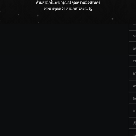
Ta
กรมชลฯ เกาะติดฝนทั่วประเทศ เตรียมเครื่องจักรรับมือน้ำ
หลาก เฝ้าระวังพื้นที่เสี่ยง
B
M
ค
งา
ด
ต
ละ
อว
เซ็
แ