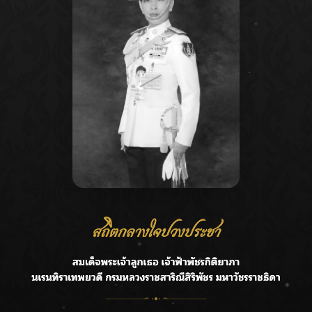
Recent Posts
Ca
กรมชลฯ รับฟังประชาชน ติดตามแก้ปัญหาโครงการประตู
A
ระบายน้ำศรีสองรักฯ
C
‘แมน การิน’ แชร์ความเชื่อชวนคิด! “อยากกินอะไรหลังจาก
E
ลาโลกนี้ ให้ใส่บาตรสิ่งนั้นไว้ตอนยังมีชีวิต”
G
ราชเลขานุการในพระองค์ฯ ติดตามโครงการหุบกะพง–ห้วย
ทรายใต้ เสริมความมั่นคงน้ำเพชรบุรี
R
F.HERO จับมือเกิร์ลกรุ๊ปมาเลเซีย DOLLA ส่งซิงเกิลใหม่สุดส
T
ตรอง “G.O.A.T”