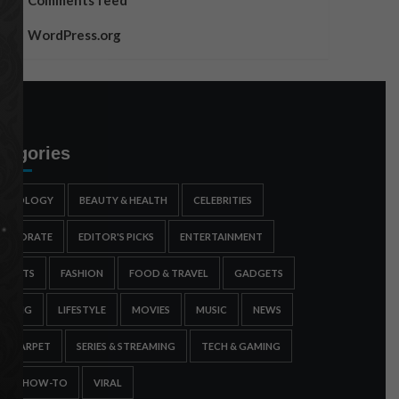
Comments feed
WordPress.org
tegories
STROLOGY
BEAUTY & HEALTH
CELEBRITIES
ORPORATE
EDITOR'S PICKS
ENTERTAINMENT
SPORTS
FASHION
FOOD & TRAVEL
GADGETS
AMING
LIFESTYLE
MOVIES
MUSIC
NEWS
ED CARPET
SERIES & STREAMING
TECH & GAMING
IPS & HOW-TO
VIRAL