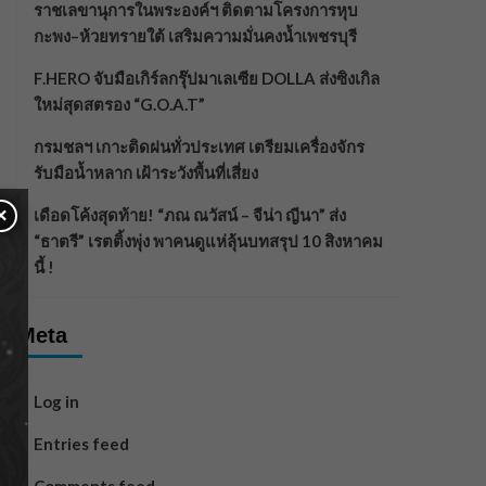
ราชเลขานุการในพระองค์ฯ ติดตามโครงการหุบ
กะพง–ห้วยทรายใต้ เสริมความมั่นคงน้ำเพชรบุรี
F.HERO จับมือเกิร์ลกรุ๊ปมาเลเซีย DOLLA ส่งซิงเกิล
ใหม่สุดสตรอง “G.O.A.T”
กรมชลฯ เกาะติดฝนทั่วประเทศ เตรียมเครื่องจักร
รับมือน้ำหลาก เฝ้าระวังพื้นที่เสี่ยง
×
เดือดโค้งสุดท้าย! “ภณ ณวัสน์ – จีน่า ญีนา” ส่ง
“ธาตรี” เรตติ้งพุ่ง พาคนดูแห่ลุ้นบทสรุป 10 สิงหาคม
นี้ !
Meta
Log in
Entries feed