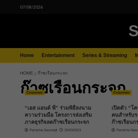
Skip
07/08/2026
to
content
S
Home
Entertainment
Series & Streaming
M
HOME
ก๊าซเรือนกระจก
ก๊าซเรือนกระจก
Corporate
Corporate
“เอส แอนด์ พี” ร่วมพิธีลงนาม
เปิดตัว “โ
ความร่วมมือ โครงการส่งเสริม
คนสำหรับ
ภาคธุรกิจลดก๊าซเรือนกระจก
ก๊าซเรือนก
Parnicha Sasookjit
25/03/2023
Parnicha Sasoo