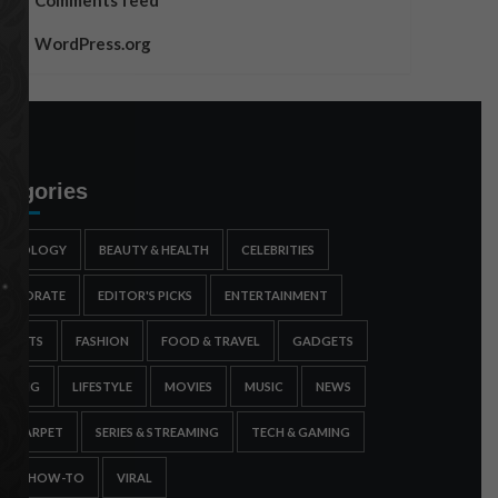
Comments feed
WordPress.org
tegories
STROLOGY
BEAUTY & HEALTH
CELEBRITIES
ORPORATE
EDITOR'S PICKS
ENTERTAINMENT
SPORTS
FASHION
FOOD & TRAVEL
GADGETS
AMING
LIFESTYLE
MOVIES
MUSIC
NEWS
ED CARPET
SERIES & STREAMING
TECH & GAMING
IPS & HOW-TO
VIRAL