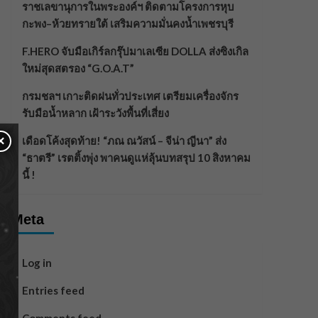
ราชเลขานุการในพระองค์ฯ ติดตามโครงการหุบ
กะพง–ห้วยทรายใต้ เสริมความมั่นคงน้ำเพชรบุรี
F.HERO จับมือเกิร์ลกรุ๊ปมาเลเซีย DOLLA ส่งซิงเกิล
ใหม่สุดสตรอง “G.O.A.T”
กรมชลฯ เกาะติดฝนทั่วประเทศ เตรียมเครื่องจักร
รับมือน้ำหลาก เฝ้าระวังพื้นที่เสี่ยง
×
เดือดโค้งสุดท้าย! “ภณ ณวัสน์ – จีน่า ญีนา” ส่ง
“ธาตรี” เรตติ้งพุ่ง พาคนดูแห่ลุ้นบทสรุป 10 สิงหาคม
นี้ !
Meta
Log in
Entries feed