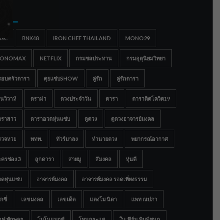
gs
IGC
BNK48
IRON CHEF THAILAND
MONO29
ONOMAX
NETFLIX
กรมชลประทาน
กรมอุตุนิยมวิทยา
รอบครัวดารา
คุยแซ่บSHOW
คู่รัก
คู่รักดารา
นวิวาห์
ดราม่า
ดวงประจำวัน
ดารา
ดาราติดโควิด19
าราสาว
ดาราอวดหุ่นแซ่บ
ดูดวง
ดูดวงอาจารย์มงคล
รวจหวย
ททท.
ทัวร์มาลง
ทำนายดวง
พยากรณ์อากาศ
ครช่อง 3
ลูกดารา
สายมู
สีมงคล
หุ่นดี
ดหุ่นแซ่บ
อาจารย์มงคล
อาจารย์มงคล รอดเที่ยงธรรม
กซี่
เลขมงคล
เลขเด็ด
แตงโม นิดา
แพท ณปภา
อฟ ทักษอร
โมโนแมกซ์
โหนกระแส
ใบเฟิร์น พิมพ์ชนก