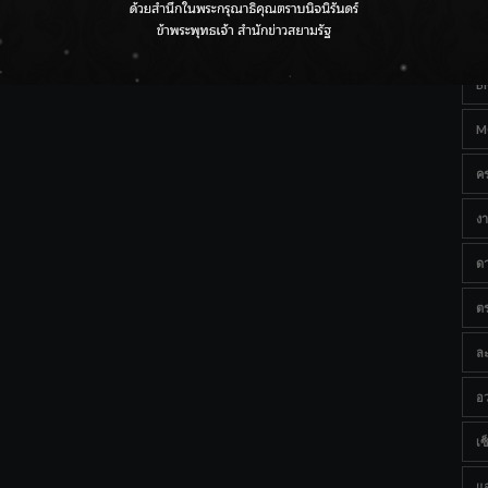
Ta
กรมชลฯ เกาะติดฝนทั่วประเทศ เตรียมเครื่องจักรรับมือน้ำ
หลาก เฝ้าระวังพื้นที่เสี่ยง
B
M
ค
งา
ด
ต
ละ
อว
เซ็
แ