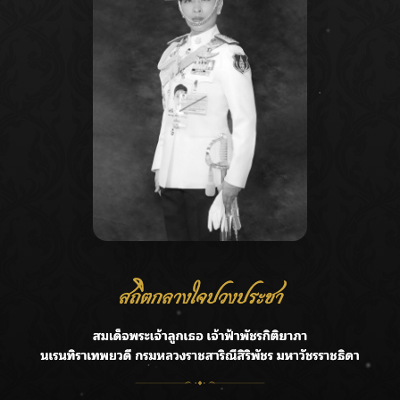
Recent Posts
Ca
กรมชลฯ รับฟังประชาชน ติดตามแก้ปัญหาโครงการประตู
A
ระบายน้ำศรีสองรักฯ
C
‘แมน การิน’ แชร์ความเชื่อชวนคิด! “อยากกินอะไรหลังจาก
E
ลาโลกนี้ ให้ใส่บาตรสิ่งนั้นไว้ตอนยังมีชีวิต”
G
ราชเลขานุการในพระองค์ฯ ติดตามโครงการหุบกะพง–ห้วย
ทรายใต้ เสริมความมั่นคงน้ำเพชรบุรี
R
F.HERO จับมือเกิร์ลกรุ๊ปมาเลเซีย DOLLA ส่งซิงเกิลใหม่สุดส
T
ตรอง “G.O.A.T”