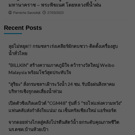
มหานาคราช – พระพิฆเนศ โดยหลวงพี่น้ำฝน
Parnicha Sasookjit
27/03/2023
Recent Posts
ลุยไม่หยุด!! กรมชลฯ เร่งเคลียร์ผักตบชวา-ติดตั้งเครื่องสูบ
น้ำทั่วไทย
“BILLKIN” สร้างความภาคภูมิใจ คว้ารางวัลใหญ่ Weibo
Malaysia พร้อมโชว์สุดประทับใจ
“สุริยะ” สั่งกรมชลฯ เฝ้าระวังน้ำ 24 ชม. รับมือฝนสิงหาคม
บริหารเชิงรุกลดเสี่ยงน้ำท่วม
เปิดตัวซิงเกิลเดบิวต์ “CGM48” รุ่นที่ 5 “รถไฟแห่งความหวัง”
แฟนคลับส่งกำลังใจแน่น! ณ เซ็นทรัลเชียงใหม่ แอร์พอร์ต
จากดอยห่างไกลสู่คลังโปรตีนสัตว์น้ำ ยกระดับคุณภาพชีวิต
นร.ตชด.บ้านห้วยเป้า