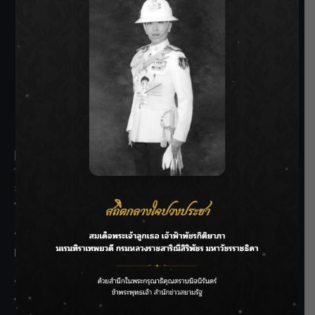
SIAMRATH VARIETY
THE BEST ENTERTAINMENT
Recent Posts
ลุยไม่หยุด!! กรมชลฯ เร่งเคลียร์ผักตบชวา-ติดตั้งเครื่องสูบน้ำ
ทั่วไทย
“BILLKIN” สร้างความภาคภูมิใจ คว้ารางวัลใหญ่ Weibo
Malaysia พร้อมโชว์สุดประทับใจ
“สุริยะ” สั่งกรมชลฯ เฝ้าระวังน้ำ 24 ชม. รับมือฝนสิงหาคม
บริหารเชิงรุกลดเสี่ยงน้ำท่วม