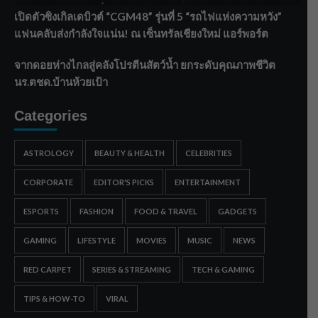
เปิดตัวซิงเกิลเดบิวต์ “CGM48” รุ่นที่ 5 “รถไฟแห่งความหวัง”
แฟนคลับส่งกำลังใจแน่น! ณ เซ็นทรัลเชียงใหม่ แอร์พอร์ต
จากดอยห่างไกลสู่คลังโปรตีนสัตว์น้ำ ยกระดับคุณภาพชีวิต
นร.ตชด.บ้านห้วยเป้า
Categories
ASTROLOGY
BEAUTY & HEALTH
CELEBRITIES
CORPORATE
EDITOR'S PICKS
ENTERTAINMENT
ESPORTS
FASHION
FOOD & TRAVEL
GADGETS
GAMING
LIFESTYLE
MOVIES
MUSIC
NEWS
RED CARPET
SERIES & STREAMING
TECH & GAMING
TIPS & HOW-TO
VIRAL