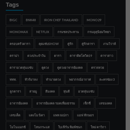
Tags
BIGC
BNK48
IRON CHEF THAILAND
MONO29
MONOMAX
NETFLIX
กรมชลประทาน
กรมอุตุนิยมวิทยา
ครอบครัวดารา
คุยแซ่บSHOW
คู่รัก
คู่รักดารา
งานวิวาห์
ดราม่า
ดวงประจำวัน
ดารา
ดาราติดโควิด19
ดาราสาว
ดาราอวดหุ่นแซ่บ
ดูดวง
ดูดวงอาจารย์มงคล
ตรวจหวย
ททท.
ทัวร์มาลง
ทำนายดวง
พยากรณ์อากาศ
ละครช่อง 3
ลูกดารา
สายมู
สีมงคล
หุ่นดี
อวดหุ่นแซ่บ
อาจารย์มงคล
อาจารย์มงคล รอดเที่ยงธรรม
เซ็กซี่
เลขมงคล
เลขเด็ด
แตงโม นิดา
แพท ณปภา
แอฟ ทักษอร
โมโนแมกซ์
โหนกระแส
ใบเฟิร์น พิมพ์ชนก
ใหม่ ดาวิกา