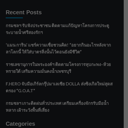
Recent Posts
กรมชลฯ รับฟังประชาชน ติดตามแก้ปัญหาโครงการประตู
ระบายน้ำศรีสองรักฯ
‘แมน การิน’ แชร์ความเชื่อชวนคิด! “อยากกินอะไรหลังจาก
ลาโลกนี้ ให้ใส่บาตรสิ่งนั้นไว้ตอนยังมีชีวิต”
ราชเลขานุการในพระองค์ฯ ติดตามโครงการหุบกะพง–ห้วย
ทรายใต้ เสริมความมั่นคงน้ำเพชรบุรี
F.HERO จับมือเกิร์ลกรุ๊ปมาเลเซีย DOLLA ส่งซิงเกิลใหม่สุดส
ตรอง “G.O.A.T”
กรมชลฯ เกาะติดฝนทั่วประเทศ เตรียมเครื่องจักรรับมือน้ำ
หลาก เฝ้าระวังพื้นที่เสี่ยง
Categories