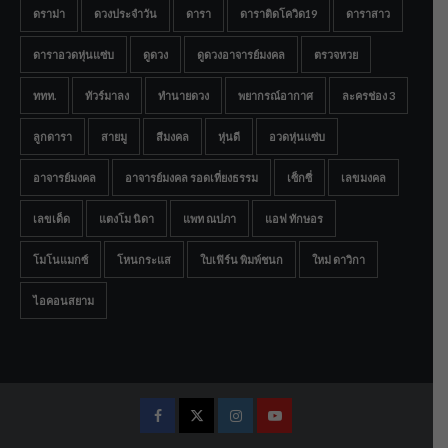
ดราม่า
ดวงประจำวัน
ดารา
ดาราติดโควิด19
ดาราสาว
ดาราอวดหุ่นแซ่บ
ดูดวง
ดูดวงอาจารย์มงคล
ตรวจหวย
ททท.
ทัวร์มาลง
ทำนายดวง
พยากรณ์อากาศ
ละครช่อง 3
ลูกดารา
สายมู
สีมงคล
หุ่นดี
อวดหุ่นแซ่บ
อาจารย์มงคล
อาจารย์มงคล รอดเที่ยงธรรม
เซ็กซี่
เลขมงคล
เลขเด็ด
แตงโม นิดา
แพท ณปภา
แอฟ ทักษอร
โมโนแมกซ์
โหนกระแส
ใบเฟิร์น พิมพ์ชนก
ใหม่ ดาวิกา
ไอคอนสยาม
Facebook
Twitter
Instagram
Youtube