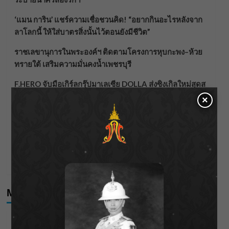
‘แมน การิน’ แชร์ความเชื่อชวนคิด! “อยากกินอะไรหลังจาก
ลาโลกนี้ ให้ใส่บาตรสิ่งนั้นไว้ตอนยังมีชีวิต”
ราชเลขานุการในพระองค์ฯ ติดตามโครงการหุบกะพง–ห้วย
ทรายใต้ เสริมความมั่นคงน้ำเพชรบุรี
F.HERO จับมือเกิร์ลกรุ๊ปมาเลเซีย DOLLA ส่งซิงเกิลใหม่สุดส
ตรอง “G.O.A.T”
×
กรมชลฯ เกาะติดฝนทั่วประเทศ เตรียมเครื่องจักรรับมือน้ำ
หลาก เฝ้าระวังพื้นที่เสี่ยง
เดือดโค้งสุดท้าย! “ภณ ณวัสน์ – จีน่า ญีนา” ส่ง “ธาตรี” เรต
ติ้งพุ่ง พาคนดูแห่ลุ้นบทสรุป 10 สิงหาคมนี้ !
Meta
Log in