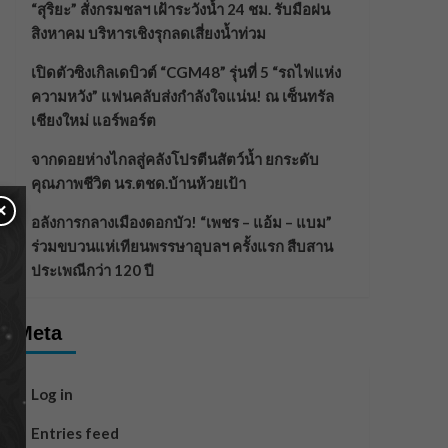
“สุริยะ” สั่งกรมชลฯ เฝ้าระวังน้ำ 24 ชม. รับมือฝน
สิงหาคม บริหารเชิงรุกลดเสี่ยงน้ำท่วม
เปิดตัวซิงเกิลเดบิวต์ “CGM48” รุ่นที่ 5 “รถไฟแห่ง
ความหวัง” แฟนคลับส่งกำลังใจแน่น! ณ เซ็นทรัล
เชียงใหม่ แอร์พอร์ต
จากดอยห่างไกลสู่คลังโปรตีนสัตว์น้ำ ยกระดับ
คุณภาพชีวิต นร.ตชด.บ้านห้วยเป้า
×
อลังการกลางเมืองดอกบัว! “เพชร – แอ้ม – แบม”
ร่วมขบวนแห่เทียนพรรษาอุบลฯ ครั้งแรก สืบสาน
ประเพณีกว่า 120 ปี
Meta
Log in
Entries feed