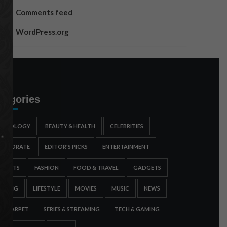
Comments feed
WordPress.org
tegories
STROLOGY
BEAUTY & HEALTH
CELEBRITIES
ORPORATE
EDITOR'S PICKS
ENTERTAINMENT
SPORTS
FASHION
FOOD & TRAVEL
GADGETS
AMING
LIFESTYLE
MOVIES
MUSIC
NEWS
ED CARPET
SERIES & STREAMING
TECH & GAMING