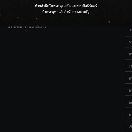
T
แฟนคลับส่งกำลังใจแน่น! ณ เซ็นทรัลเชียงใหม่ แอร์พอร์ต
Ta
จากดอยห่างไกลสู่คลังโปรตีนสัตว์น้ำ ยกระดับคุณภาพชีวิต
นร.ตชด.บ้านห้วยเป้า
B
M
ค
งา
ด
ต
ละ
อว
เซ็