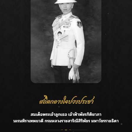
Recent Posts
Ca
ลุยไม่หยุด!! กรมชลฯ เร่งเคลียร์ผักตบชวา-ติดตั้งเครื่องสูบน้ำ
A
ทั่วไทย
C
“BILLKIN” สร้างความภาคภูมิใจ คว้ารางวัลใหญ่ Weibo
E
Malaysia พร้อมโชว์สุดประทับใจ
G
“สุริยะ” สั่งกรมชลฯ เฝ้าระวังน้ำ 24 ชม. รับมือฝนสิงหาคม
บริหารเชิงรุกลดเสี่ยงน้ำท่วม
R
เปิดตัวซิงเกิลเดบิวต์ “CGM48” รุ่นที่ 5 “รถไฟแห่งความหวัง”