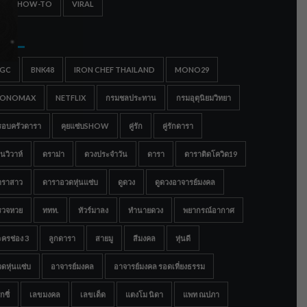
IPS & HOW-TO
VIRAL
gs
IGC
BNK48
IRON CHEF THAILAND
MONO29
ONOMAX
NETFLIX
กรมชลประทาน
กรมอุตุนิยมวิทยา
รอบครัวดารา
คุยแซ่บSHOW
คู่รัก
คู่รักดารา
นวิวาห์
ดราม่า
ดวงประจำวัน
ดารา
ดาราติดโควิด19
าราสาว
ดาราอวดหุ่นแซ่บ
ดูดวง
ดูดวงอาจารย์มงคล
รวจหวย
ททท.
ทัวร์มาลง
ทำนายดวง
พยากรณ์อากาศ
ครช่อง 3
ลูกดารา
สายมู
สีมงคล
หุ่นดี
ดหุ่นแซ่บ
อาจารย์มงคล
อาจารย์มงคล รอดเที่ยงธรรม
กซี่
เลขมงคล
เลขเด็ด
แตงโม นิดา
แพท ณปภา