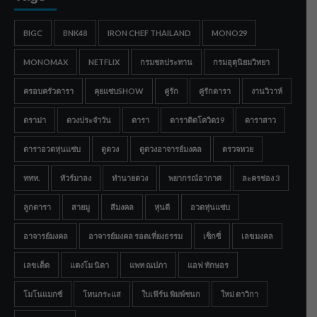
BIGC
BNK48
IRON CHEF THAILAND
MONO29
MONOMAX
NETFLIX
กรมชลประทาน
กรมอุตุนิยมวิทยา
ครอบครัวดารา
คุยแซ่บSHOW
คู่รัก
คู่รักดารา
งานวิวาห์
ดราม่า
ดวงประจำวัน
ดารา
ดาราติดโควิด19
ดาราสาว
ดาราอวดหุ่นแซ่บ
ดูดวง
ดูดวงอาจารย์มงคล
ตรวจหวย
ททท.
ทัวร์มาลง
ทำนายดวง
พยากรณ์อากาศ
ละครช่อง 3
ลูกดารา
สายมู
สีมงคล
หุ่นดี
อวดหุ่นแซ่บ
อาจารย์มงคล
อาจารย์มงคล รอดเที่ยงธรรม
เซ็กซี่
เลขมงคล
เลขเด็ด
แตงโม นิดา
แพท ณปภา
แอฟ ทักษอร
โมโนแมกซ์
โหนกระแส
ใบเฟิร์น พิมพ์ชนก
ใหม่ ดาวิกา