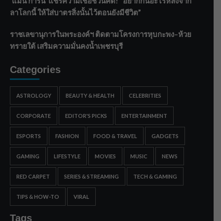
‘แมน การิน’ แชร์ความเชื่อชวนคิด! “อยากกินอะไรหลังจาก
ลาโลกนี้ ให้ใส่บาตรสิ่งนั้นไว้ตอนยังมีชีวิต”
ราชเลขานุการในพระองค์ฯ ติดตามโครงการหุบกะพง–ห้วย
ทรายใต้ เสริมความมั่นคงน้ำเพชรบุรี
Categories
ASTROLOGY
BEAUTY & HEALTH
CELEBRITIES
CORPORATE
EDITOR'S PICKS
ENTERTAINMENT
ESPORTS
FASHION
FOOD & TRAVEL
GADGETS
GAMING
LIFESTYLE
MOVIES
MUSIC
NEWS
RED CARPET
SERIES & STREAMING
TECH & GAMING
TIPS & HOW-TO
VIRAL
Tags