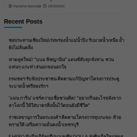
Parnicha Sasookjit
10/10/2024
Recent Posts
ชลประทานเชียงใหม่เร่งพร่องน้ำแม่น้ำปิง รับมวลน้ำเหนือ ย้ำ
ยังไม่ล้นตลิ่ง
ฟาดลุคใหม่! “แบม พิชญานิน” แดนซ์สับทุกจังหวะ ชวน
แฟนๆ แกะท่า #นอกจอนอกใจ
กรมชลฯ รับฟังประชาชน ติดตามแก้ปัญหาโครงการประตู
ระบายน้ำศรีสองรักฯ
‘แมน การิน’ แชร์ความเชื่อชวนคิด! “อยากกินอะไรหลังจาก
ลาโลกนี้ ให้ใส่บาตรสิ่งนั้นไว้ตอนยังมีชีวิต”
ราชเลขานุการในพระองค์ฯ ติดตามโครงการหุบกะพง–ห้วย
ทรายใต้ เสริมความมั่นคงน้ำเพชรบุรี
F.HERO จับมือเกิร์ลกรุ๊ปมาเลเซีย DOLLA ส่งซิงเกิลใหม่สุดส