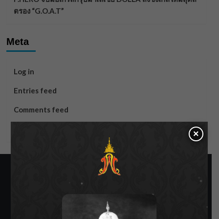
ตรอง “G.O.A.T”
Meta
Log in
Entries feed
Comments feed
WordPress.org
×