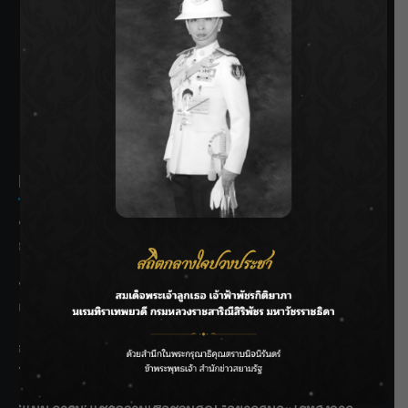
SIAMRATH VARIETY
THE BEST ENTERTAINMENT
Recent Posts
ชลประทานเชียงใหม่เร่งพร่องน้ำแม่น้ำปิง รับมวลน้ำเหนือ ย้ำ
ยังไม่ล้นตลิ่ง
ฟาดลุคใหม่! “แบม พิชญานิน” แดนซ์สับทุกจังหวะ ชวนแฟนๆ
แกะท่า #นอกจอนอกใจ
กรมชลฯ รับฟังประชาชน ติดตามแก้ปัญหาโครงการประตู
ระบายน้ำศรีสองรักฯ