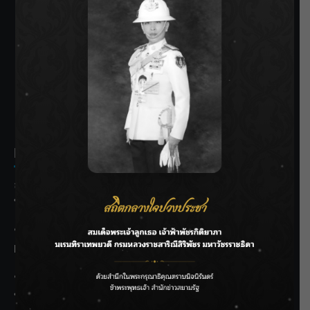
SIAMRATH VARIETY
THE BEST ENTERTAINMENT
Recent Posts
ลุยไม่หยุด!! กรมชลฯ เร่งเคลียร์ผักตบชวา-ติดตั้งเครื่องสูบน้ำ
ทั่วไทย
“BILLKIN” สร้างความภาคภูมิใจ คว้ารางวัลใหญ่ Weibo
Malaysia พร้อมโชว์สุดประทับใจ
“สุริยะ” สั่งกรมชลฯ เฝ้าระวังน้ำ 24 ชม. รับมือฝนสิงหาคม
บริหารเชิงรุกลดเสี่ยงน้ำท่วม