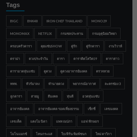
Tags
BIGC
BNK48
IRON CHEF THAILAND
MONO29
MONOMAX
NETFLIX
กรมชลประทาน
กรมอุตุนิยมวิทยา
ครอบครัวดารา
คุยแซ่บSHOW
คู่รัก
คู่รักดารา
งานวิวาห์
ดราม่า
ดวงประจำวัน
ดารา
ดาราติดโควิด19
ดาราสาว
ดาราอวดหุ่นแซ่บ
ดูดวง
ดูดวงอาจารย์มงคล
ตรวจหวย
ททท.
ทัวร์มาลง
ทำนายดวง
พยากรณ์อากาศ
ละครช่อง 3
ลูกดารา
สายมู
สีมงคล
หุ่นดี
อวดหุ่นแซ่บ
อาจารย์มงคล
อาจารย์มงคล รอดเที่ยงธรรม
เซ็กซี่
เลขมงคล
เลขเด็ด
แตงโม นิดา
แพท ณปภา
แอฟ ทักษอร
โมโนแมกซ์
โหนกระแส
ใบเฟิร์น พิมพ์ชนก
ใหม่ ดาวิกา