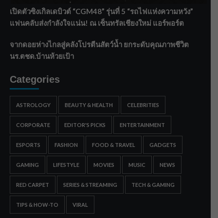
เปิดตัวซิงเกิลเดบิวต์ “CGM48” รุ่นที่ 5 “รถไฟแห่งความหวัง”
แฟนคลับส่งกำลังใจแน่น! ณ เซ็นทรัลเชียงใหม่ แอร์พอร์ต
จากดอยห่างไกลสู่คลังโปรตีนสัตว์น้ำ ยกระดับคุณภาพชีวิต
นร.ตชด.บ้านห้วยเป้า
Categories
ASTROLOGY
BEAUTY & HEALTH
CELEBRITIES
CORPORATE
EDITOR'S PICKS
ENTERTAINMENT
ESPORTS
FASHION
FOOD & TRAVEL
GADGETS
GAMING
LIFESTYLE
MOVIES
MUSIC
NEWS
RED CARPET
SERIES & STREAMING
TECH & GAMING
TIPS & HOW-TO
VIRAL