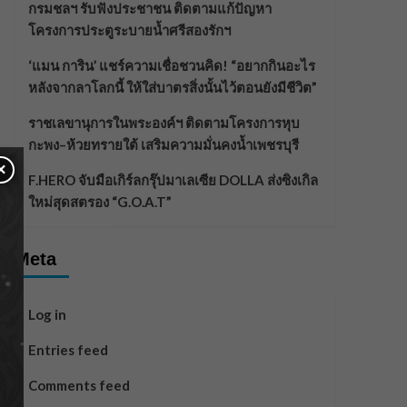
กรมชลฯ รับฟังประชาชน ติดตามแก้ปัญหา
โครงการประตูระบายน้ำศรีสองรักฯ
‘แมน การิน’ แชร์ความเชื่อชวนคิด! “อยากกินอะไร
หลังจากลาโลกนี้ ให้ใส่บาตรสิ่งนั้นไว้ตอนยังมีชีวิต”
ราชเลขานุการในพระองค์ฯ ติดตามโครงการหุบ
กะพง–ห้วยทรายใต้ เสริมความมั่นคงน้ำเพชรบุรี
×
F.HERO จับมือเกิร์ลกรุ๊ปมาเลเซีย DOLLA ส่งซิงเกิล
ใหม่สุดสตรอง “G.O.A.T”
Meta
Log in
Entries feed
Comments feed