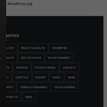
WordPress.org
tegories
STROLOGY
BEAUTY & HEALTH
CELEBRITIES
ORPORATE
EDITOR'S PICKS
ENTERTAINMENT
SPORTS
FASHION
FOOD & TRAVEL
GADGETS
AMING
LIFESTYLE
MOVIES
MUSIC
NEWS
ED CARPET
SERIES & STREAMING
TECH & GAMING
IPS & HOW-TO
VIRAL