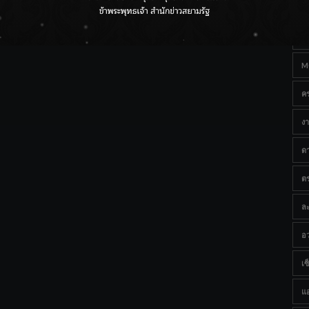
Ta
ราชเลขานุการในพระองค์ฯ ติดตามโครงการหุบกะพง–ห้วย
ทรายใต้ เสริมความมั่นคงน้ำเพชรบุรี
B
M
ค
งา
ด
ต
ละ
อว
เซ็
แ