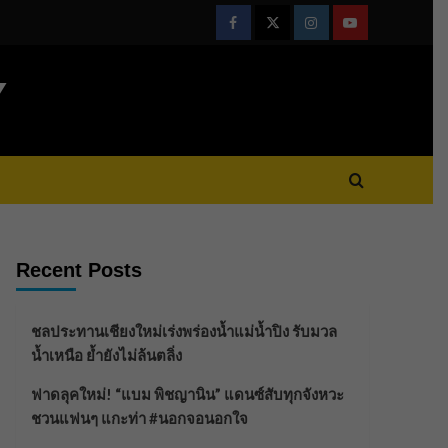
Facebook
Twitter
Instagram
Youtube
Y
Recent Posts
ชลประทานเชียงใหม่เร่งพร่องน้ำแม่น้ำปิง รับมวล
น้ำเหนือ ย้ำยังไม่ล้นตลิ่ง
ฟาดลุคใหม่! “แบม พิชญานิน” แดนซ์สับทุกจังหวะ
ชวนแฟนๆ แกะท่า #นอกจอนอกใจ