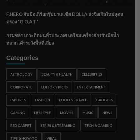
ทรายใต้ เสริมความมั่นคงน้ำเพชรบุรี
F.HERO จับมือเกิร์ลกรุ๊ปมาเลเซีย DOLLA ส่งซิงเกิลใหม่สุดส
ตรอง “G.O.A.T”
กรมชลฯ เกาะติดฝนทั่วประเทศ เตรียมเครื่องจักรรับมือน้ำ
หลาก เฝ้าระวังพื้นที่เสี่ยง
Categories
ASTROLOGY
BEAUTY & HEALTH
CELEBRITIES
CORPORATE
EDITOR'S PICKS
ENTERTAINMENT
ESPORTS
FASHION
FOOD & TRAVEL
GADGETS
GAMING
LIFESTYLE
MOVIES
MUSIC
NEWS
RED CARPET
SERIES & STREAMING
TECH & GAMING
TIPS & HOW-TO
VIRAL