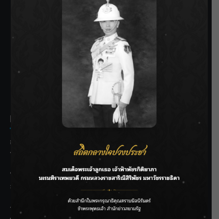
SIAMRATH VARIETY
THE BEST ENTERTAINMENT
Recent Posts
กรมชลฯ รับฟังประชาชน ติดตามแก้ปัญหาโครงการประตู
ระบายน้ำศรีสองรักฯ
‘แมน การิน’ แชร์ความเชื่อชวนคิด! “อยากกินอะไรหลังจาก
ลาโลกนี้ ให้ใส่บาตรสิ่งนั้นไว้ตอนยังมีชีวิต”
ราชเลขานุการในพระองค์ฯ ติดตามโครงการหุบกะพง–ห้วย