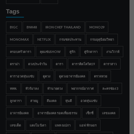
Tags
BIGC
BNK48
IRON CHEF THAILAND
MONO29
MONOMAX
NETFLIX
กรมชลประทาน
กรมอุตุนิยมวิทยา
ครอบครัวดารา
คุยแซ่บSHOW
คู่รัก
คู่รักดารา
งานวิวาห์
ดราม่า
ดวงประจำวัน
ดารา
ดาราติดโควิด19
ดาราสาว
ดาราอวดหุ่นแซ่บ
ดูดวง
ดูดวงอาจารย์มงคล
ตรวจหวย
ททท.
ทัวร์มาลง
ทำนายดวง
พยากรณ์อากาศ
ละครช่อง 3
ลูกดารา
สายมู
สีมงคล
หุ่นดี
อวดหุ่นแซ่บ
อาจารย์มงคล
อาจารย์มงคล รอดเที่ยงธรรม
เซ็กซี่
เลขมงคล
เลขเด็ด
แตงโม นิดา
แพท ณปภา
แอฟ ทักษอร