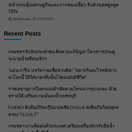
หน้ากระตุ้นเศรษฐกิจและการท่องเที่ยว รับส่วนลดสูงสุด
70%
Bentleyyapa
07/07/2023
Recent Posts
กรมชลฯ รับฟังประชาชน ติดตามแก้ปัญหาโครงการประตู
ระบายน้ำศรีสองรักฯ
‘แมน การิน’ แชร์ความเชื่อชวนคิด! “อยากกินอะไรหลังจาก
ลาโลกนี้ ให้ใส่บาตรสิ่งนั้นไว้ตอนยังมีชีวิต”
ราชเลขานุการในพระองค์ฯ ติดตามโครงการหุบกะพง–ห้วย
ทรายใต้ เสริมความมั่นคงน้ำเพชรบุรี
F.HERO จับมือเกิร์ลกรุ๊ปมาเลเซีย DOLLA ส่งซิงเกิลใหม่สุดส
ตรอง “G.O.A.T”
กรมชลฯ เกาะติดฝนทั่วประเทศ เตรียมเครื่องจักรรับมือน้ำ