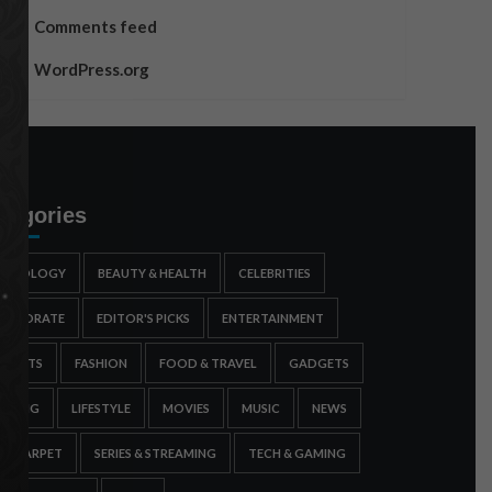
Comments feed
WordPress.org
tegories
STROLOGY
BEAUTY & HEALTH
CELEBRITIES
ORPORATE
EDITOR'S PICKS
ENTERTAINMENT
SPORTS
FASHION
FOOD & TRAVEL
GADGETS
AMING
LIFESTYLE
MOVIES
MUSIC
NEWS
ED CARPET
SERIES & STREAMING
TECH & GAMING