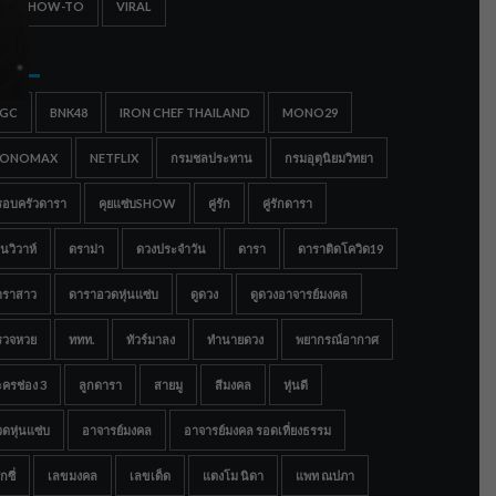
IPS & HOW-TO
VIRAL
gs
IGC
BNK48
IRON CHEF THAILAND
MONO29
ONOMAX
NETFLIX
กรมชลประทาน
กรมอุตุนิยมวิทยา
รอบครัวดารา
คุยแซ่บSHOW
คู่รัก
คู่รักดารา
นวิวาห์
ดราม่า
ดวงประจำวัน
ดารา
ดาราติดโควิด19
าราสาว
ดาราอวดหุ่นแซ่บ
ดูดวง
ดูดวงอาจารย์มงคล
รวจหวย
ททท.
ทัวร์มาลง
ทำนายดวง
พยากรณ์อากาศ
ครช่อง 3
ลูกดารา
สายมู
สีมงคล
หุ่นดี
ดหุ่นแซ่บ
อาจารย์มงคล
อาจารย์มงคล รอดเที่ยงธรรม
กซี่
เลขมงคล
เลขเด็ด
แตงโม นิดา
แพท ณปภา