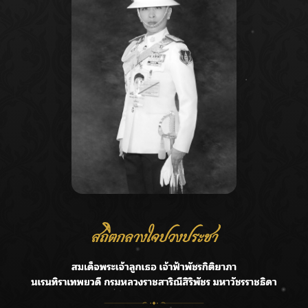
Recent Posts
Ca
ลุยไม่หยุด!! กรมชลฯ เร่งเคลียร์ผักตบชวา-ติดตั้งเครื่องสูบน้ำ
A
ทั่วไทย
C
“BILLKIN” สร้างความภาคภูมิใจ คว้ารางวัลใหญ่ Weibo
E
Malaysia พร้อมโชว์สุดประทับใจ
G
“สุริยะ” สั่งกรมชลฯ เฝ้าระวังน้ำ 24 ชม. รับมือฝนสิงหาคม
บริหารเชิงรุกลดเสี่ยงน้ำท่วม
R
เปิดตัวซิงเกิลเดบิวต์ “CGM48” รุ่นที่ 5 “รถไฟแห่งความหวัง”