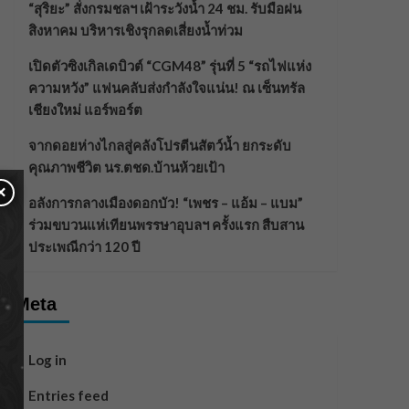
“สุริยะ” สั่งกรมชลฯ เฝ้าระวังน้ำ 24 ชม. รับมือฝน
สิงหาคม บริหารเชิงรุกลดเสี่ยงน้ำท่วม
เปิดตัวซิงเกิลเดบิวต์ “CGM48” รุ่นที่ 5 “รถไฟแห่ง
ความหวัง” แฟนคลับส่งกำลังใจแน่น! ณ เซ็นทรัล
เชียงใหม่ แอร์พอร์ต
จากดอยห่างไกลสู่คลังโปรตีนสัตว์น้ำ ยกระดับ
คุณภาพชีวิต นร.ตชด.บ้านห้วยเป้า
×
อลังการกลางเมืองดอกบัว! “เพชร – แอ้ม – แบม”
ร่วมขบวนแห่เทียนพรรษาอุบลฯ ครั้งแรก สืบสาน
ประเพณีกว่า 120 ปี
Meta
Log in
Entries feed