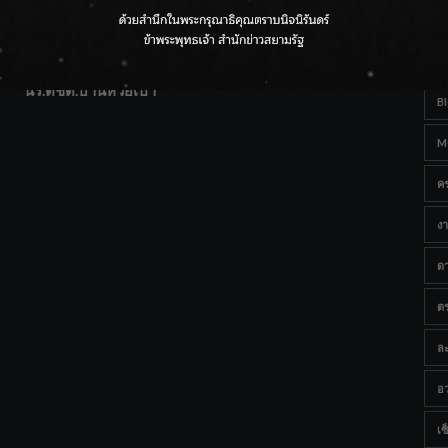
T
แฟนคลับส่งกำลังใจแน่น! ณ เซ็นทรัลเชียงใหม่ แอร์พอร์ต
Ta
จากดอยห่างไกลสู่คลังโปรตีนสัตว์น้ำ ยกระดับคุณภาพชีวิต
นร.ตชด.บ้านห้วยเป้า
B
M
ค
งา
ด
ต
ละ
อว
เซ็