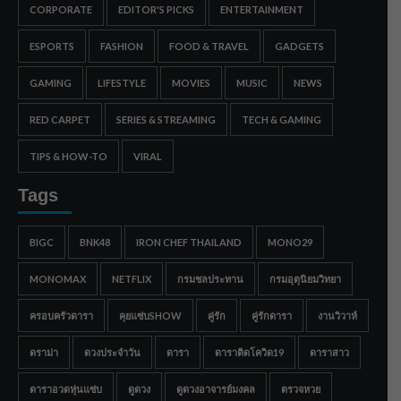
CORPORATE
EDITOR'S PICKS
ENTERTAINMENT
ESPORTS
FASHION
FOOD & TRAVEL
GADGETS
GAMING
LIFESTYLE
MOVIES
MUSIC
NEWS
RED CARPET
SERIES & STREAMING
TECH & GAMING
TIPS & HOW-TO
VIRAL
Tags
BIGC
BNK48
IRON CHEF THAILAND
MONO29
MONOMAX
NETFLIX
กรมชลประทาน
กรมอุตุนิยมวิทยา
ครอบครัวดารา
คุยแซ่บSHOW
คู่รัก
คู่รักดารา
งานวิวาห์
ดราม่า
ดวงประจำวัน
ดารา
ดาราติดโควิด19
ดาราสาว
ดาราอวดหุ่นแซ่บ
ดูดวง
ดูดวงอาจารย์มงคล
ตรวจหวย