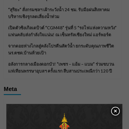
“สุริยะ” สั่งกรมชลฯ เฝ้าระวังน้ำ 24 ชม. รับมือฝนสิงหาคม
บริหารเชิงรุกลดเสี่ยงน้ำท่วม
เปิดตัวซิงเกิลเดบิวต์ “CGM48” รุ่นที่ 5 “รถไฟแห่งความหวัง”
แฟนคลับส่งกำลังใจแน่น! ณ เซ็นทรัลเชียงใหม่ แอร์พอร์ต
จากดอยห่างไกลสู่คลังโปรตีนสัตว์น้ำ ยกระดับคุณภาพชีวิต
นร.ตชด.บ้านห้วยเป้า
อลังการกลางเมืองดอกบัว! “เพชร – แอ้ม – แบม” ร่วมขบวน
แห่เทียนพรรษาอุบลฯ ครั้งแรก สืบสานประเพณีกว่า 120 ปี
Meta
Log in
×
Entries feed