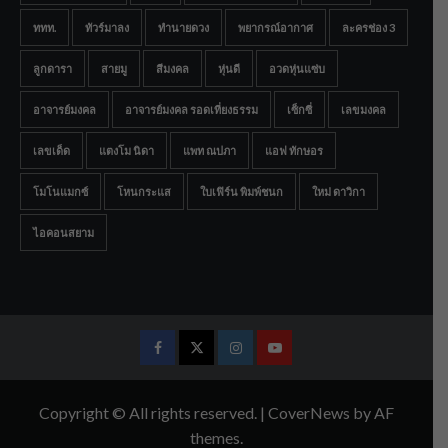
ททท.
ทัวร์มาลง
ทำนายดวง
พยากรณ์อากาศ
ละครช่อง 3
ลูกดารา
สายมู
สีมงคล
หุ่นดี
อวดหุ่นแซ่บ
อาจารย์มงคล
อาจารย์มงคล รอดเที่ยงธรรม
เซ็กซี่
เลขมงคล
เลขเด็ด
แตงโม นิดา
แพท ณปภา
แอฟ ทักษอร
โมโนแมกซ์
โหนกระแส
ใบเฟิร์น พิมพ์ชนก
ใหม่ ดาวิกา
ไอคอนสยาม
Facebook
Twitter
Instagram
Youtube
Copyright © All rights reserved.
|
CoverNews
by AF
themes.