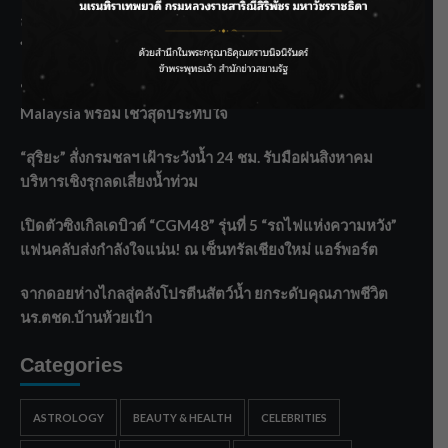
ลุยไม่หยุด!! กรมชลฯ เร่งเคลียร์ผักตบชวา-ติดตั้งเครื่องสูบน้ำ
ทั่วไทย
“BILLKIN” สร้างความภาคภูมิใจ คว้ารางวัลใหญ่ Weibo
Malaysia พร้อมโชว์สุดประทับใจ
“สุริยะ” สั่งกรมชลฯ เฝ้าระวังน้ำ 24 ชม. รับมือฝนสิงหาคม
บริหารเชิงรุกลดเสี่ยงน้ำท่วม
เปิดตัวซิงเกิลเดบิวต์ “CGM48” รุ่นที่ 5 “รถไฟแห่งความหวัง”
แฟนคลับส่งกำลังใจแน่น! ณ เซ็นทรัลเชียงใหม่ แอร์พอร์ต
จากดอยห่างไกลสู่คลังโปรตีนสัตว์น้ำ ยกระดับคุณภาพชีวิต
นร.ตชด.บ้านห้วยเป้า
Categories
ASTROLOGY
BEAUTY & HEALTH
CELEBRITIES