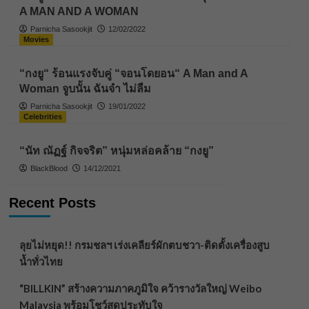
A MAN AND A WOMAN
Parnicha Sasookjit
12/02/2022
Movies
“กงยู“ ร้อนแรงจับคู่ “จอนโดยอน“ A Man and A
Woman จูบนั้น ฉันจำ ไม่ลืม
Parnicha Sasookjit
19/01/2022
Celebrities
“นัท ณัฏฐ์ กิจจริต” หนุ่มหล่อคล้าย “กงยู”
BlackBlood
14/12/2021
Recent Posts
ลุยไม่หยุด!! กรมชลฯ เร่งเคลียร์ผักตบชวา-ติดตั้งเครื่องสูบ
น้ำทั่วไทย
“BILLKIN” สร้างความภาคภูมิใจ คว้ารางวัลใหญ่ Weibo
Malaysia พร้อมโชว์สุดประทับใจ