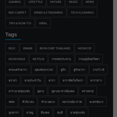
GAMING
LIFESTYLE
MOVIES
MUSIC
NEWS
RED CARPET
SERIES & STREAMING
TECH & GAMING
TIPS & HOW-TO
VIRAL
Tags
BIGC
BNK48
IRON CHEF THAILAND
MONO29
MONOMAX
NETFLIX
กรมชลประทาน
กรมอุตุนิยมวิทยา
ครอบครัวดารา
คุยแซ่บSHOW
คู่รัก
คู่รักดารา
งานวิวาห์
ดราม่า
ดวงประจำวัน
ดารา
ดาราติดโควิด19
ดาราสาว
ดาราอวดหุ่นแซ่บ
ดูดวง
ดูดวงอาจารย์มงคล
ตรวจหวย
ททท.
ทัวร์มาลง
ทำนายดวง
พยากรณ์อากาศ
ละครช่อง 3
ลูกดารา
สายมู
สีมงคล
หุ่นดี
อวดหุ่นแซ่บ