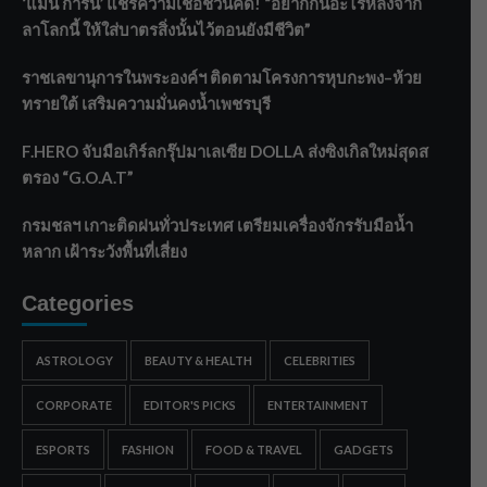
‘แมน การิน’ แชร์ความเชื่อชวนคิด! “อยากกินอะไรหลังจาก
ลาโลกนี้ ให้ใส่บาตรสิ่งนั้นไว้ตอนยังมีชีวิต”
ราชเลขานุการในพระองค์ฯ ติดตามโครงการหุบกะพง–ห้วย
ทรายใต้ เสริมความมั่นคงน้ำเพชรบุรี
F.HERO จับมือเกิร์ลกรุ๊ปมาเลเซีย DOLLA ส่งซิงเกิลใหม่สุดส
ตรอง “G.O.A.T”
กรมชลฯ เกาะติดฝนทั่วประเทศ เตรียมเครื่องจักรรับมือน้ำ
หลาก เฝ้าระวังพื้นที่เสี่ยง
Categories
ASTROLOGY
BEAUTY & HEALTH
CELEBRITIES
CORPORATE
EDITOR'S PICKS
ENTERTAINMENT
ESPORTS
FASHION
FOOD & TRAVEL
GADGETS