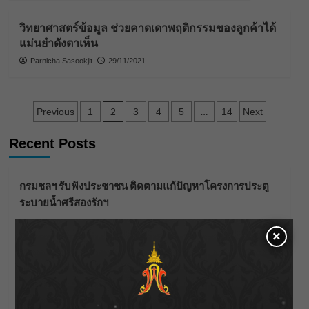
วิทยาศาสตร์ข้อมูล ช่วยคาดเดาพฤติกรรมของลูกค้าได้
แม่นยำดังตาเห็น
Parnicha Sasookjit
29/11/2021
Posts
2
…
Previous
1
3
4
5
14
Next
pagination
Recent Posts
กรมชลฯ รับฟังประชาชน ติดตามแก้ปัญหาโครงการประตู
ระบายน้ำศรีสองรักฯ
‘แมน การิน’ แชร์ความเชื่อชวนคิด! “อยากกินอะไรหลังจาก
×
ลาโลกนี้ ให้ใส่บาตรสิ่งนั้นไว้ตอนยังมีชีวิต”
ราชเลขานุการในพระองค์ฯ ติดตามโครงการหุบกะพง–ห้วย
ทรายใต้ เสริมความมั่นคงน้ำเพชรบุรี