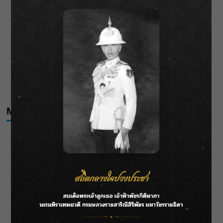
F.HERO จับมือเกิร์ลกรุ๊ปมาเลเซีย DOLLA ส่งซิงเกิลใหม่สุดส
ตรอง “G.O.A.T”
กรมชลฯ เกาะติดฝนทั่วประเทศ เตรียมเครื่องจักรรับมือน้ำ
หลาก เฝ้าระวังพื้นที่เสี่ยง
เดือดโค้งสุดท้าย! “ภณ ณวัสน์ – จีน่า ญีนา” ส่ง “ธาตรี” เรต
ติ้งพุ่ง พาคนดูแห่ลุ้นบทสรุป 10 สิงหาคมนี้ !
Meta
Log in
Entries feed
Comments feed
WordPress.org